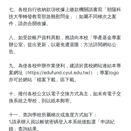
七、各校自行收納款項收據上繳款機關請書寫「朝陽科
技大學轉發教育部急難慰問金」；如屬不同梯次之案
件，請勿合開收據。
八、如受款帳戶資料異動，務請向本校「學產基金專案
辦公室」提出更新，以避免遭退匯；方法詳閱網站公
告。
九、為使各校申辦作業便利，建請於貴校網站連結本專
案網址（https://edufund.cyut.edu.tw/）；專案logo
亦可於網站「檔案下載」區下載。
十、撥付各校公文以電子交換方式為主，如未有電子交
換系統之學校，則以紙本郵寄。
十一、查詢學校所屬梯次或進度方式如下：
1.請承辦人員以帳號密碼登入本系統後點選「申請紀
錄」查詢結果。