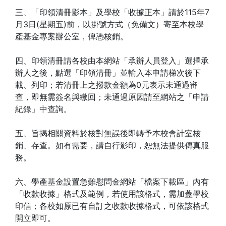
三、「印領清冊影本」及學校「收據正本」請於115年7
月3日(星期五)前，以掛號方式（免備文）寄至本校學
產基金專案辦公室，俾憑核銷。
四、印領清冊請各校由本網站「承辦人員登入」選擇承
辦人之後，點選「印領清冊」並輸入本申請梯次後下
載、列印；若清冊上之撥款金額為0元表示未通過審
查，即無需簽名與繳回；未通過原因請至網站之「申請
紀錄」中查詢。
五、旨揭相關資料於核對無誤後即轉予本校會計室核
銷、存查。如有需要，請自行影印，恕無法提供傳真服
務。
六、學產基金設置急難慰問金網站「檔案下載區」內有
「收款收據」格式及範例，若使用該格式，需加蓋學校
印信；各校如原已有自訂之收款收據格式，可依該格式
開立即可。