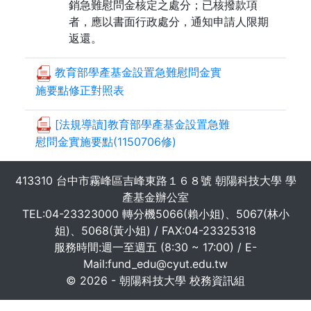
銷急難慰問金核定之處分；已核撥款項
者，應以書面行政處分，通知申請人限期
返還。
教育部學產基金設置急難慰問金實
施要點修正對照表
[法規導讀]教育部學產基金設置急難
慰問金實施要點(1150706修)
413310 台中市霧峰區吉峰東路１６８號 朝陽科技大學 學
產基金辦公室
TEL:04-23323000 轉分機5066(賴小姐)、5067(林小
姐)、5068(黃小姐) / FAX:04-23325318
服務時間:週一至週五 (8:30 ~ 17:00) / E-
Mail:fund_edu@cyut.edu.tw
© 2026 - 朝陽科技大學 校務資訊組