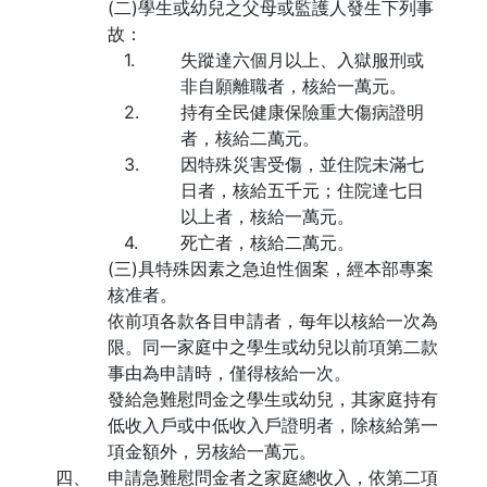
(二)學生或幼兒之父母或監護人發生下列事
故：
1.
失蹤達六個月以上、入獄服刑或
非自願離職者，核給一萬元。
2.
持有全民健康保險重大傷病證明
者，核給二萬元。
3.
因特殊災害受傷，並住院未滿七
日者，核給五千元；住院達七日
以上者，核給一萬元。
4.
死亡者，核給二萬元。
(三)具特殊因素之急迫性個案，經本部專案
核准者。
依前項各款各目申請者，每年以核給一次為
限。同一家庭中之學生或幼兒以前項第二款
事由為申請時，僅得核給一次。
發給急難慰問金之學生或幼兒，其家庭持有
低收入戶或中低收入戶證明者，除核給第一
項金額外，另核給一萬元。
四、
申請急難慰問金者之家庭總收入，依第二項