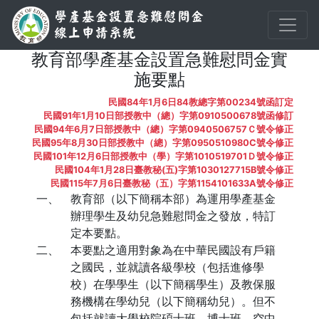
教育部學產基金設置急難慰問金實
施要點
民國84年1月6日84教總字第00234號函訂定
民國91年1月10日部授教中（總）字第0910500678號函修訂
民國94年6月7日部授教中（總）字第0940506757Ｃ號令修正
民國95年8月30日部授教中（總）字第0950510980C號令修正
民國101年12月6日部授教中（學）字第1010519701Ｄ號令修正
民國104年1月28日臺教秘(五)字第1030127715B號令修正
民國115年7月6日臺教秘（五）字第1154101633A號令修正
一、
教育部（以下簡稱本部）為運用學產基金
辦理學生及幼兒急難慰問金之發放，特訂
定本要點。
二、
本要點之適用對象為在中華民國設有戶籍
之國民，並就讀各級學校（包括進修學
校）在學學生（以下簡稱學生）及教保服
務機構在學幼兒（以下簡稱幼兒）。但不
包括就讀大學校院碩士班、博士班、空中