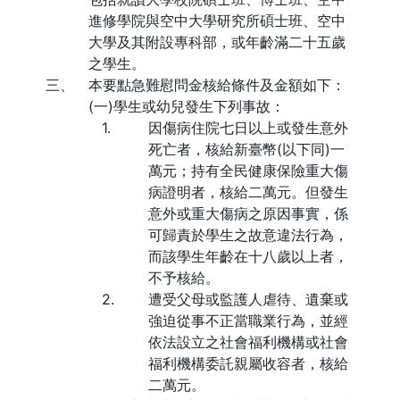
進修學院與空中大學研究所碩士班、空中
大學及其附設專科部，或年齡滿二十五歲
之學生。
三、
本要點急難慰問金核給條件及金額如下：
(一)學生或幼兒發生下列事故：
1.
因傷病住院七日以上或發生意外
死亡者，核給新臺幣(以下同)一
萬元；持有全民健康保險重大傷
病證明者，核給二萬元。但發生
意外或重大傷病之原因事實，係
可歸責於學生之故意違法行為，
而該學生年齡在十八歲以上者，
不予核給。
2.
遭受父母或監護人虐待、遺棄或
強迫從事不正當職業行為，並經
依法設立之社會福利機構或社會
福利機構委託親屬收容者，核給
二萬元。